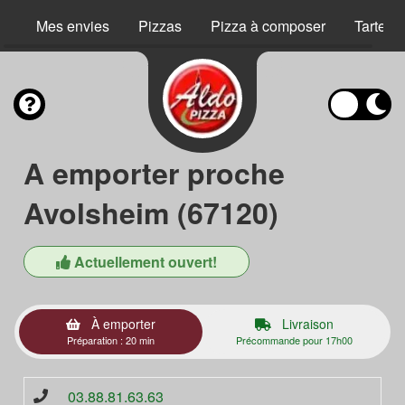
Mes envies
Pizzas
Pizza à composer
Tartes 
A emporter proche
Avolsheim (67120)
Actuellement ouvert!
À emporter
Livraison
Préparation : 20 min
Précommande pour 17h00
03.88.81.63.63