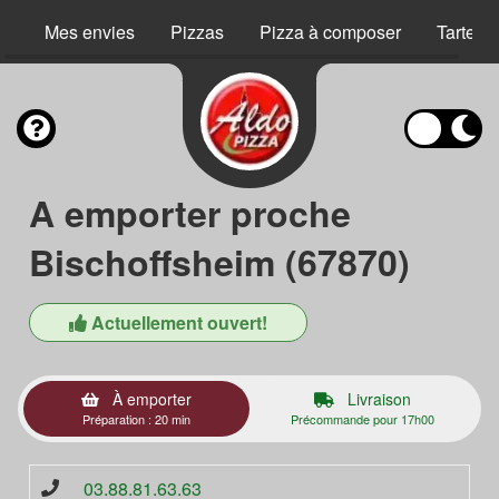
Mes envies
Pizzas
Pizza à composer
Tartes 
A emporter proche
Bischoffsheim (67870)
Actuellement ouvert!
À emporter
Livraison
Préparation : 20 min
Précommande pour 17h00
03.88.81.63.63