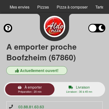
Mes envies
Pizzas
Pizza à composer
Tartes 
A emporter proche
Boofzheim (67860)
Actuellement ouvert!
À emporter
Livraison
Préparation : 20 min
Livraison : 30 à 45 mn
03.88.81.63.63