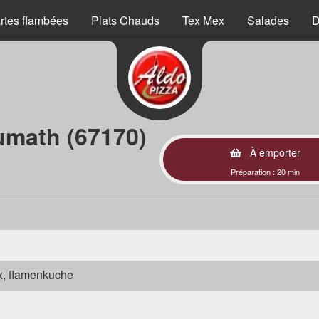
rtes flambées
Plats Chauds
Tex Mex
Salades
D
umath (67170)
À emporter
Préparation : 20 min
ex, flamenkuche