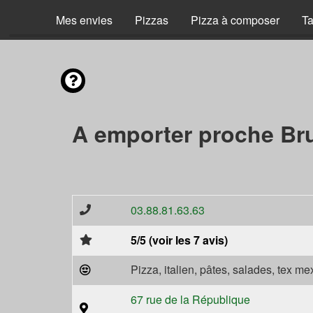
Mes envies
Pizzas
Pizza à composer
Ta
A emporter proche Br
03.88.81.63.63
5/5 (voir les 7 avis)
Pizza, italien, pâtes, salades, tex m
67 rue de la République