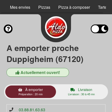
Mes envies
Pizzas
Pizza à composer
Tartes 
A emporter proche
Duppigheim (67120)
Actuellement ouvert!
À emporter
Livraison
Préparation : 20 min
Livraison : 30 à 45 mn
03.88.81.63.63