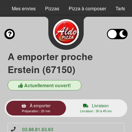
Mes envies
Pizzas
Pizza à composer
Tartes 
A emporter proche
Erstein (67150)
Actuellement ouvert!
À emporter
Livraison
Préparation : 20 min
Livraison : 30 à 45 mn
03.88.81.63.63