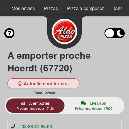
Mes envies
Pizzas
Pizza à composer
Tartes 
A emporter proche
Hoerdt (67720)
Actuellement fermé...
17h00 - 22h00
À emporter
Livraison
Précommande pour 17h20
Précommande pour 17h00
03.88.81.63.63