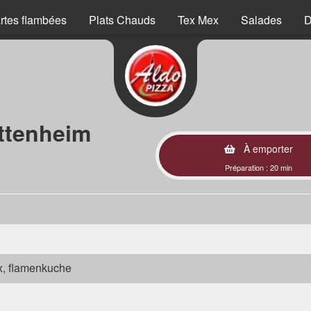
rtes flambées
Plats Chauds
Tex Mex
Salades
D
ttenheim
À emporter
Préparation : 20 min
ex, flamenkuche