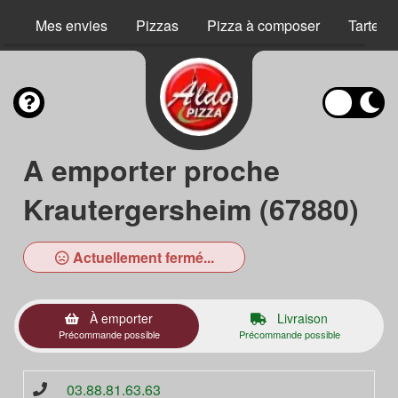
Mes envies
Pizzas
Pizza à composer
Tartes 
A emporter proche
Krautergersheim (67880)
Actuellement fermé...
À emporter
Livraison
Précommande possible
Précommande possible
03.88.81.63.63