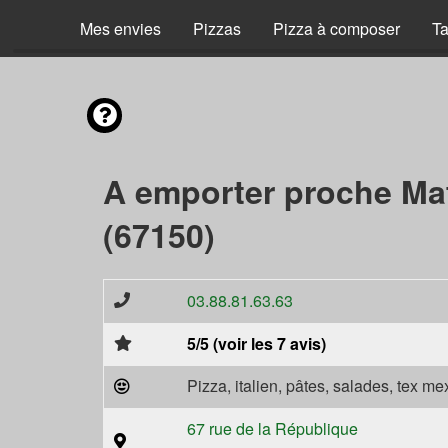
Mes envies
Pizzas
Pizza à composer
Ta
A emporter proche Ma
(67150)
03.88.81.63.63
5/5 (voir les 7 avis)
Pizza, italien, pâtes, salades, tex m
67 rue de la République