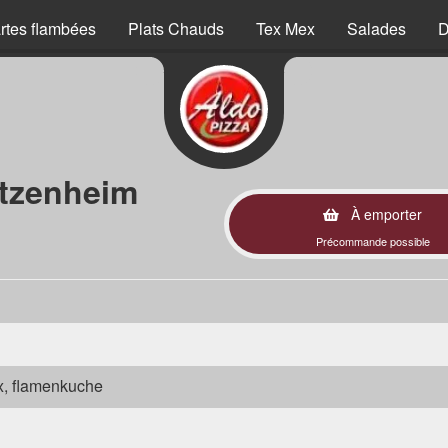
rtes flambées
Plats Chauds
Tex Mex
Salades
D
tzenheim
À emporter
Précommande possible
ex, flamenkuche