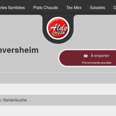
rtes flambées
Plats Chauds
Tex Mex
Salades
D
nversheim
À emporter
Précommande possible
ex, flamenkuche