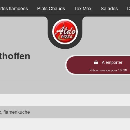
rtes flambées
Plats Chauds
Tex Mex
Salades
D
thoffen
À emporter
Précommande pour 10h20
ex, flamenkuche