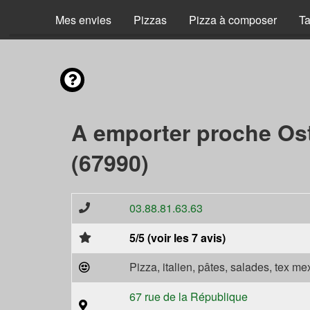
Mes envies
Pizzas
Pizza à composer
Ta
A emporter proche Os
(67990)
03.88.81.63.63
5/5 (voir les 7 avis)
Pizza, italien, pâtes, salades, tex m
67 rue de la République