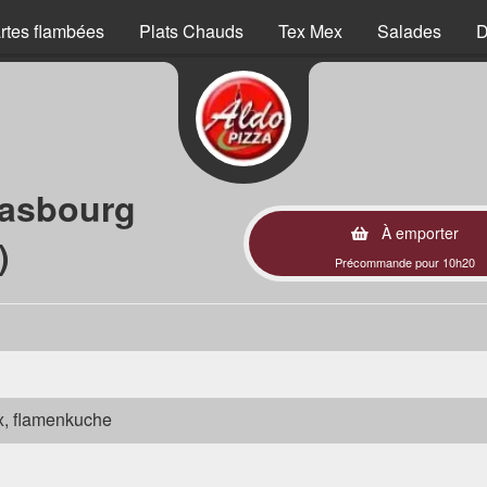
rtes flambées
Plats Chauds
Tex Mex
Salades
D
rasbourg
À emporter
)
Précommande pour 10h20
ex, flamenkuche