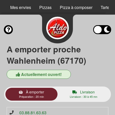
Mes envies
Pizzas
Pizza à composer
Tartes 
A emporter proche
Wahlenheim (67170)
Actuellement ouvert!
À emporter
Livraison
Préparation : 20 min
Livraison : 30 à 45 mn
03.88.81.63.63