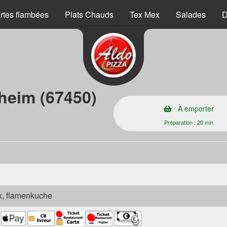
rtes flambées
Plats Chauds
Tex Mex
Salades
D
heim (67450)
À emporter
Préparation : 20 min
ex, flamenkuche