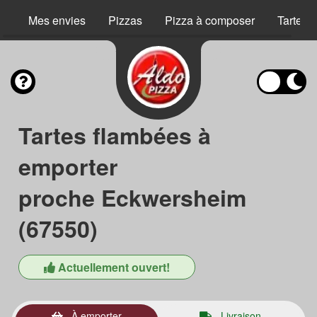
Mes envies
Pizzas
Pizza à composer
Tartes 
Tartes flambées à
emporter
proche Eckwersheim
(67550)
Actuellement ouvert!
À emporter
Livraison