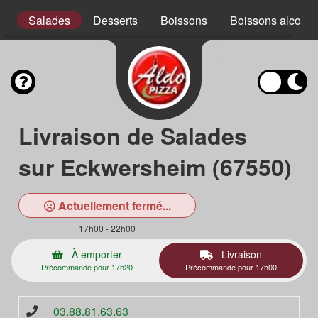
x
Salades
Desserts
Boissons
Boissons alcooli
Livraison de Salades
sur Eckwersheim (67550)
Actuellement fermé...
17h00 - 22h00
À emporter
Livraison
Précommande pour 17h20
Précommande pour 17h00
03.88.81.63.63