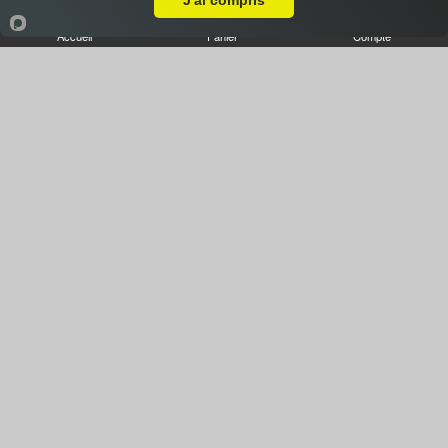
J'ai compris
Accueil
Panier
Compte
Base sauce tomate, Fromage, Anchois, Olives
Pizza Mexicaine
8.50 €
Dès
Base sauce tomate, Chorizo, Merguez, Poivrons, Oeuf