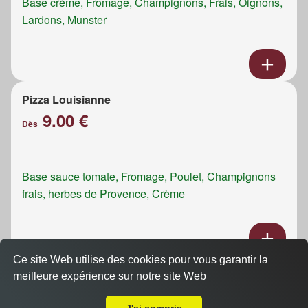
Base crème, Fromage, Champignons, Frais, Oignons,
Lardons, Munster
Pizza Louisianne
9.00 €
Dès
Base sauce tomate, Fromage, Poulet, Champignons
frais, herbes de Provence, Crème
Ce site Web utilise des cookies pour vous garantir la
Pizza Napolitaine
meilleure expérience sur notre site Web
A Emporter sur Mittelhausbergen
8.50 €
Dès