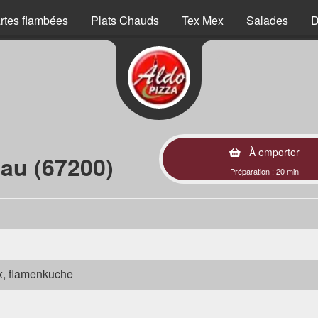
rtes flambées
Plats Chauds
Tex Mex
Salades
D
À emporter
au (67200)
Préparation : 20 min
ex, flamenkuche