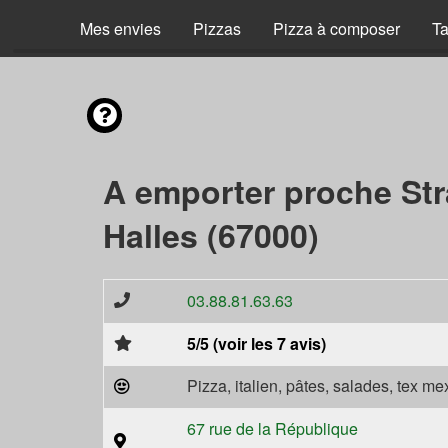
Mes envies
Pizzas
Pizza à composer
Ta
A emporter proche St
Halles (67000)
03.88.81.63.63
5/5 (voir les 7 avis)
Pizza, italien, pâtes, salades, tex m
67 rue de la République