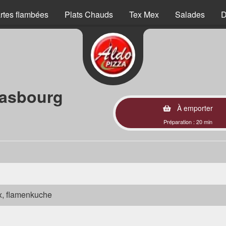
rtes flambées
Plats Chauds
Tex Mex
Salades
D
rasbourg
À emporter
Préparation : 20 min
ex, flamenkuche