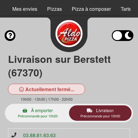
Mes envies
Pizzas
Pizza à composer
Tartes 
Livraison sur Berstett
(67370)
Actuellement fermé...
10h00 - 13h30 | 17h00 - 22h00
À emporter
Livraison
Précommande pour 10h20
Précommande pour 10h00
03.88.81.63.63