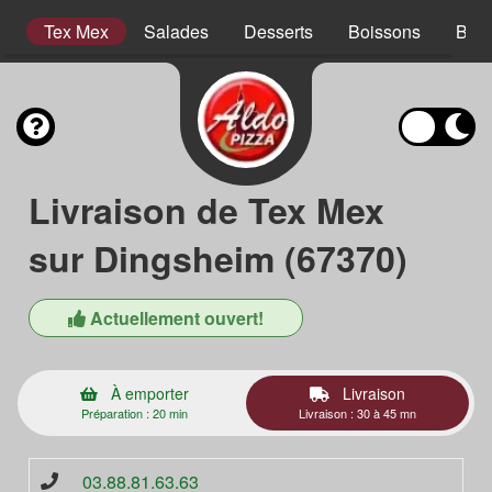
s
Tex Mex
Salades
Desserts
Boissons
Bois
Livraison de Tex Mex
sur Dingsheim (67370)
Actuellement ouvert!
À emporter
Livraison
Préparation : 20 min
Livraison : 30 à 45 mn
03.88.81.63.63