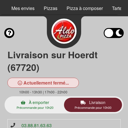
Mes envies
Pizzas
Pizza à composer
Tartes 
Livraison sur Hoerdt
(67720)
Actuellement fermé...
10h00 - 13h30 | 17h00 - 22h00
À emporter
Livraison
Précommande pour 10h20
Précommande pour 10h00
03.88.81.63.63