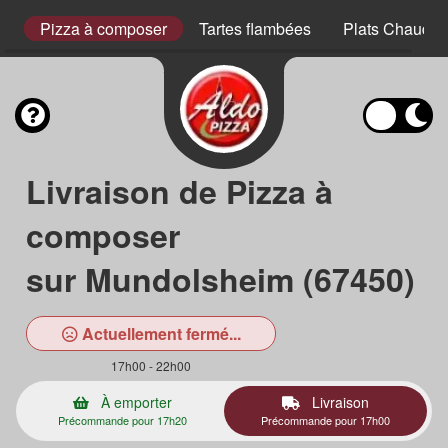
s
Pizza à composer
Tartes flambées
Plats Chauds
Livraison de Pizza à
composer
sur Mundolsheim (67450)
Actuellement fermé...
17h00 - 22h00
À emporter
Livraison
Précommande pour 17h20
Précommande pour 17h00