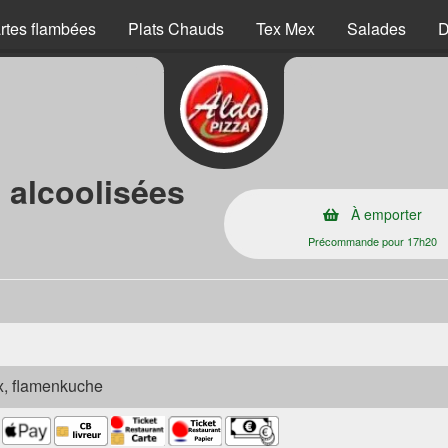
rtes flambées
Plats Chauds
Tex Mex
Salades
D
 alcoolisées
À emporter
Précommande pour 17h20
ex, flamenkuche