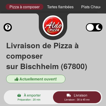
s
Pizza à composer
Tartes flambées
Plats Chauds
Livraison de Pizza à
composer
sur Bischheim (67800)
Actuellement ouvert!
À emporter
Livraison
Préparation : 20 min
Livraison : 30 à 45 mn