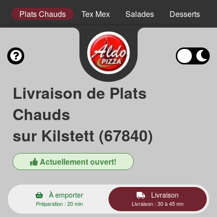
es
Plats Chauds
Tex Mex
Salades
Desserts
Livraison de Plats
Chauds
sur Kilstett (67840)
Actuellement ouvert!
À emporter
Livraison
Préparation : 20 min
Livraison : 30 à 45 mn