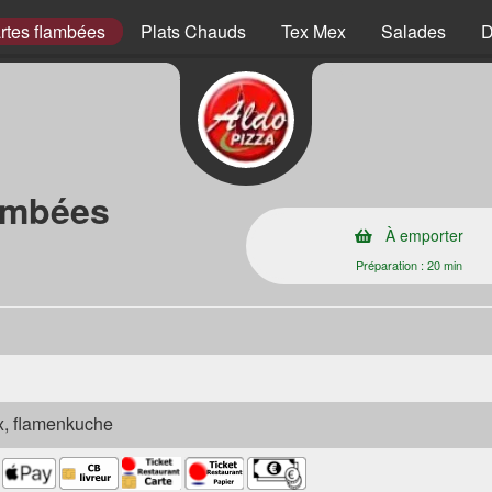
rtes flambées
Plats Chauds
Tex Mex
Salades
D
lambées
À emporter
Préparation : 20 min
ex, flamenkuche