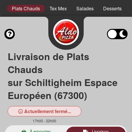
es
Plats Chauds
Tex Mex
Salades
Desserts
Livraison de Plats
Chauds
sur Schiltigheim Espace
Européen (67300)
Actuellement fermé...
17h00 - 22h00
À emporter
Livraison