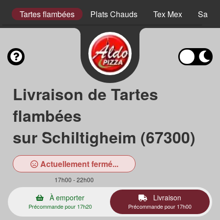
er
Tartes flambées
Plats Chauds
Tex Mex
Salad
Livraison de Tartes
flambées
sur Schiltigheim (67300)
Actuellement fermé...
17h00 - 22h00
À emporter
Livraison
Précommande pour 17h20
Précommande pour 17h00