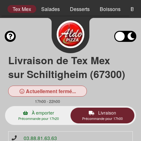
s
Tex Mex
Salades
Desserts
Boissons
Bois
Livraison de Tex Mex
sur Schiltigheim (67300)
Actuellement fermé...
17h00 - 22h00
À emporter
Livraison
Précommande pour 17h20
Précommande pour 17h00
03.88.81.63.63