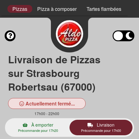
s
Pizzas
Pizza à composer
Tartes flambées
Pla
Livraison de Pizzas
sur Strasbourg
Robertsau (67000)
Actuellement fermé...
17h00 - 22h00
À emporter
Livraison
Précommande pour 17h20
Précommande pour 17h00