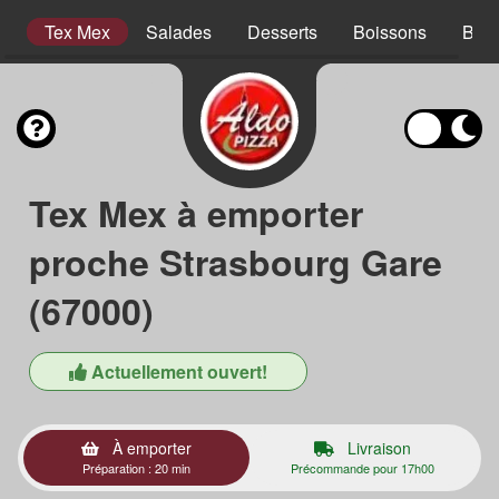
s
Tex Mex
Salades
Desserts
Boissons
Bois
Tex Mex à emporter
proche Strasbourg Gare
(67000)
Actuellement ouvert!
À emporter
Livraison
Préparation : 20 min
Précommande pour 17h00