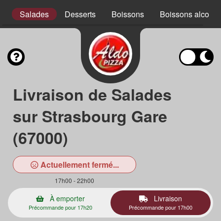
x
Salades
Desserts
Boissons
Boissons alcooli
Livraison de Salades
sur Strasbourg Gare
(67000)
Actuellement fermé...
17h00 - 22h00
À emporter
Livraison
Précommande pour 17h20
Précommande pour 17h00