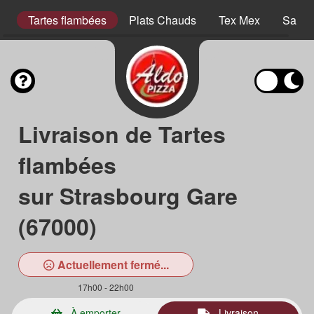
er
Tartes flambées
Plats Chauds
Tex Mex
Salad
Livraison de Tartes
flambées
sur Strasbourg Gare
(67000)
Actuellement fermé...
17h00 - 22h00
À emporter
Livraison