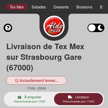
s
Tex Mex
Salades
Desserts
Boissons
Bois
Livraison de Tex Mex
sur Strasbourg Gare
(67000)
Actuellement fermé...
17h00 - 22h00
À emporter
Livraison
Précommande pour 17h20
Précommande pour 17h00