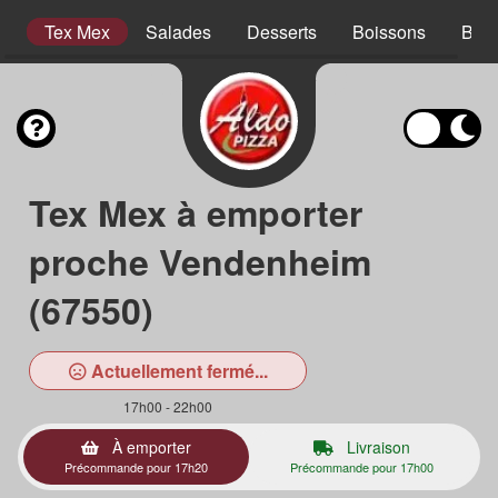
s
Tex Mex
Salades
Desserts
Boissons
Bois
Tex Mex à emporter
proche Vendenheim
(67550)
Actuellement fermé...
17h00 - 22h00
À emporter
Livraison
Précommande pour 17h20
Précommande pour 17h00