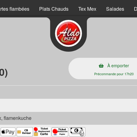
rtes flambées
Plats Chauds
Tex Mex
Salades
D
s
À emporter
0)
Précommande pour 17h20
ex, flamenkuche