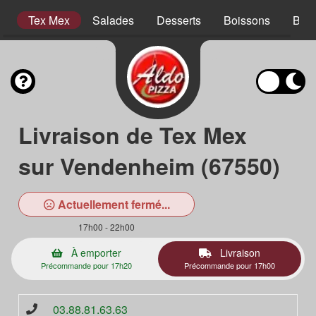
s
Tex Mex
Salades
Desserts
Boissons
Bois
Livraison de Tex Mex
sur Vendenheim (67550)
Actuellement fermé...
17h00 - 22h00
À emporter
Livraison
Précommande pour 17h20
Précommande pour 17h00
03.88.81.63.63