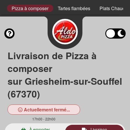
s
Pizza à composer
Tartes flambées
Plats Chauds
Livraison de Pizza à
composer
sur Griesheim-sur-Souffel
(67370)
Actuellement fermé...
17h00 - 22h00
À emporter
Livraison