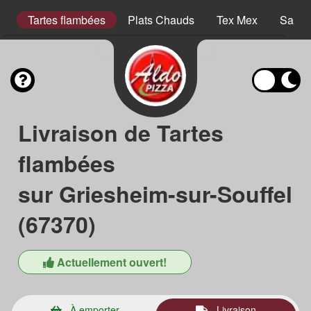
er
Tartes flambées
Plats Chauds
Tex Mex
Salad
Livraison de Tartes
flambées
sur Griesheim-sur-Souffel
(67370)
Actuellement ouvert!
À emporter
Livraison