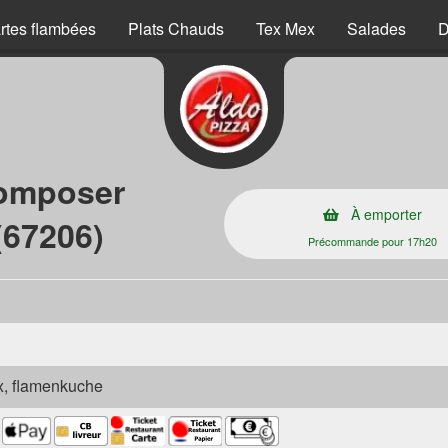
rtes flambées
Plats Chauds
Tex Mex
Salades
D
composer
À emporter
(67206)
Précommande pour 17h20
ex, flamenkuche