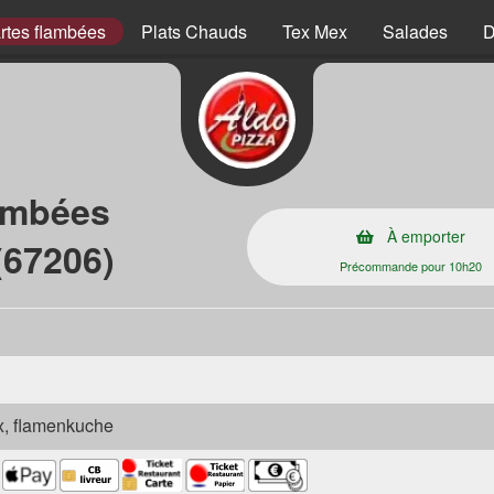
rtes flambées
Plats Chauds
Tex Mex
Salades
D
lambées
À emporter
(67206)
Précommande pour 10h20
ex, flamenkuche