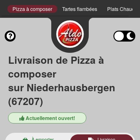
s
Pizza à composer
Tartes flambées
Plats Chauds
Livraison de Pizza à
composer
sur Niederhausbergen
(67207)
Actuellement ouvert!
À emporter
Livraison