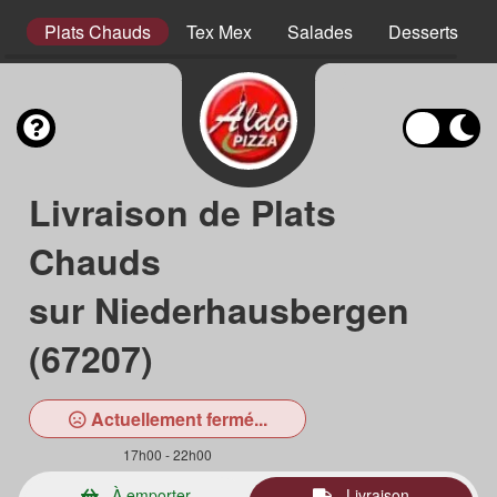
es
Plats Chauds
Tex Mex
Salades
Desserts
Livraison de Plats
Chauds
sur Niederhausbergen
(67207)
Actuellement fermé...
17h00 - 22h00
À emporter
Livraison