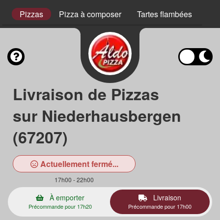
s
Pizzas
Pizza à composer
Tartes flambées
Pla
Livraison de Pizzas
sur Niederhausbergen
(67207)
Actuellement fermé...
17h00 - 22h00
À emporter
Livraison
Précommande pour 17h20
Précommande pour 17h00