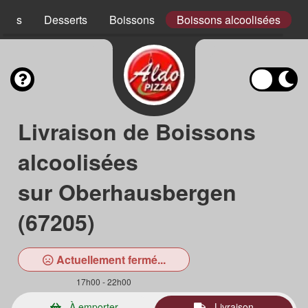
ades
Desserts
Boissons
Boissons alcoolisées
Livraison de Boissons
alcoolisées
sur Oberhausbergen
(67205)
Actuellement fermé...
17h00 - 22h00
À emporter
Livraison