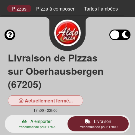
s
Pizzas
Pizza à composer
Tartes flambées
Pla
Livraison de Pizzas
sur Oberhausbergen
(67205)
Actuellement fermé...
17h00 - 22h00
À emporter
Livraison
Précommande pour 17h20
Précommande pour 17h00