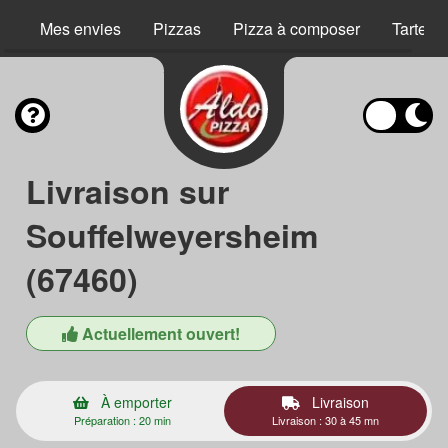
Mes envies
Pizzas
Pizza à composer
Tartes 
Livraison sur
Souffelweyersheim
(67460)
Actuellement ouvert!
À emporter
Livraison
Préparation : 20 min
Livraison : 30 à 45 mn