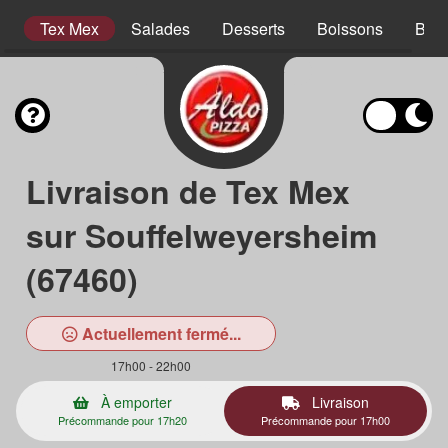
s
Tex Mex
Salades
Desserts
Boissons
Bois
Livraison de Tex Mex
sur Souffelweyersheim
(67460)
Actuellement fermé...
17h00 - 22h00
À emporter
Livraison
Précommande pour 17h20
Précommande pour 17h00